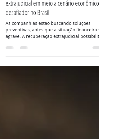
Notícia
4 de mai.
Empresas recorrem à recuperação
extrajudicial em meio a cenário econômico
desafiador no Brasil
As companhias estão buscando soluções
preventivas, antes que a situação financeira se
agrave. A recuperação extrajudicial possibilita
ajustes pontuais e rápidos, preservando a
atividade empresarial e os empregos