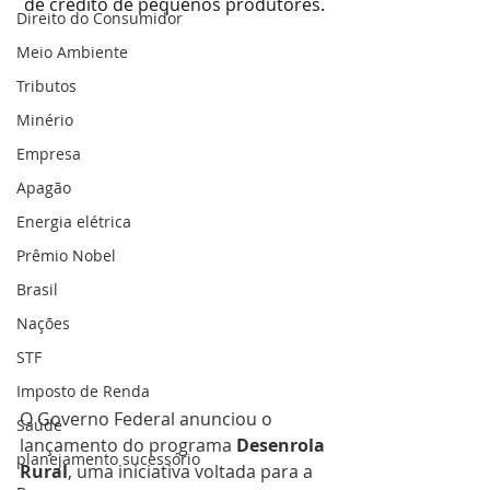
 de crédito de pequenos produtores.
Direito do Consumidor
Meio Ambiente
Tributos
Minério
Empresa
Apagão
Energia elétrica
Prêmio Nobel
Brasil
Nações
STF
Imposto de Renda
O Governo Federal anunciou o 
Saúde
lançamento do programa 
Desenrola 
planejamento sucessório
Rural
, uma iniciativa voltada para a 