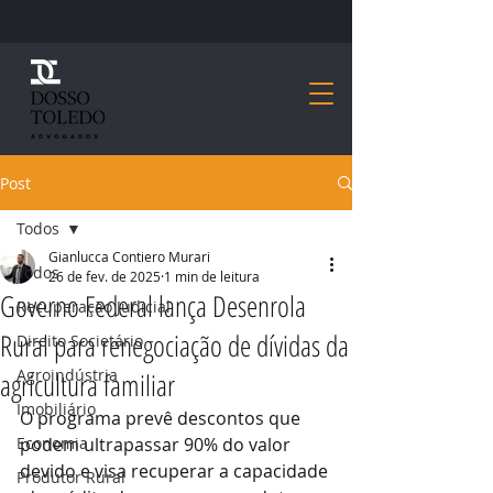
Post
Todos
Gianlucca Contiero Murari
Todos
26 de fev. de 2025
1 min de leitura
Governo Federal lança Desenrola
Recuperação Judicial
Rural para renegociação de dívidas da
Direito Societário
Agroindústria
agricultura familiar
Imobiliário
O programa prevê descontos que 
Economia
podem ultrapassar 90% do valor 
devido e visa recuperar a capacidade 
Produtor Rural