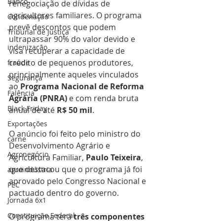
Banco
renegociação de dívidas de 
agricultores familiares. O programa 
Condenação
prevê descontos que podem 
Tribunal de Justiça
ultrapassar 90% do valor devido e 
indenização
visa recuperar a capacidade de 
crédito de pequenos produtores, 
fraude
principalmente aqueles vinculados 
Segurança
ao 
Programa Nacional de Reforma 
Falência
Agrária (PNRA)
 e com renda bruta 
Black Friday
anual de até 
R$ 50 mil
.
Exportações
O anúncio foi feito pelo ministro do 
carne
Desenvolvimento Agrário e 
Agronegócio
Agricultura Familiar, 
Paulo Teixeira
, 
que destacou que o programa já foi 
agroindústria
aprovado pelo Congresso Nacional e 
PEC
pactuado dentro do governo.
Jornada 6x1
Constituição Federal
O programa terá 
três componentes 