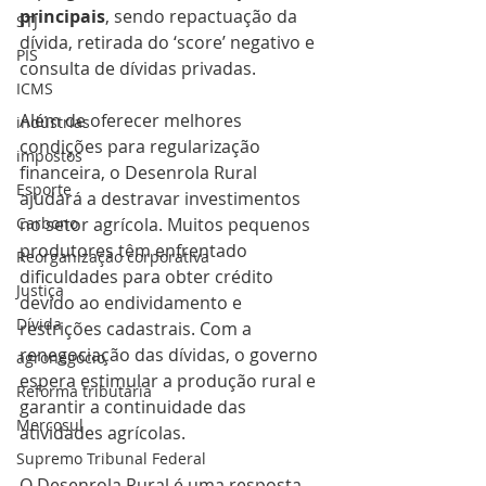
principais
, sendo repactuação da 
STJ
dívida, retirada do ‘score’ negativo e 
PIS
consulta de dívidas privadas.
ICMS
Além de oferecer melhores 
indústrias
condições para regularização 
impostos
financeira, o Desenrola Rural 
Esporte
ajudará a destravar investimentos 
Carbono
no setor agrícola. Muitos pequenos 
produtores têm enfrentado 
Reorganização corporativa
dificuldades para obter crédito 
Justiça
devido ao endividamento e 
Dívida
restrições cadastrais. Com a 
renegociação das dívidas, o governo 
agronegócio
espera estimular a produção rural e 
Reforma tributária
garantir a continuidade das 
Mercosul
atividades agrícolas​.
Supremo Tribunal Federal
O Desenrola Rural é uma resposta 