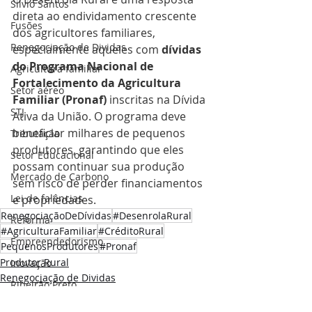
Silvio Santos
direta ao endividamento crescente 
Fusões
dos agricultores familiares, 
Renegociação de Dividas
especialmente aqueles com 
dívidas 
do Programa Nacional de 
Agricultura familiar
Fortalecimento da Agricultura 
Setor aéreo
Familiar (Pronaf)
 inscritas na Dívida 
STJ
Ativa da União. O programa deve 
beneficiar milhares de pequenos 
Tributação
produtores, garantindo que eles 
Setor Educacional
possam continuar sua produção 
Mercado de Carbono
sem risco de perder financiamentos 
Lei de falências
e propriedades.​
RenegociaçãoDeDívidas
#DesenrolaRural
Reforma
#AgriculturaFamiliar
#CréditoRural
Empreendedorismo
PequenosProdutores
#Pronaf
Produtor Rural
Inovação
Renegociação de Dividas
Ribeirão Preto
Agricultura familiar
Sucessão Empresarial