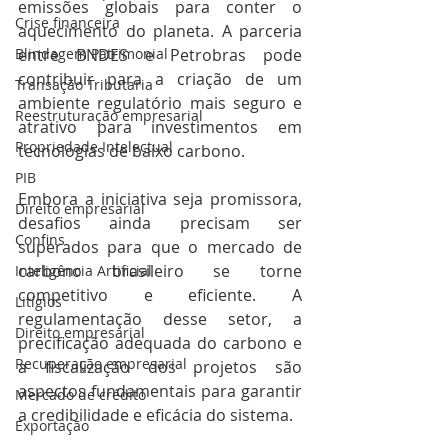
emissões globais para conter o 
Crise financeira
aquecimento do planeta. A parceria 
Blindagem Patrimonial
entre BNDES e Petrobras pode 
contribuir para a criação de um 
Transação Tributaria
ambiente regulatório mais seguro e 
Reestruturação empresarial
atrativo para investimentos em 
Propriedade Intelectual
tecnologias de baixo carbono.
PIB
Embora a iniciativa seja promissora, 
Direito empresarial
desafios ainda precisam ser 
Confins
superados para que o mercado de 
carbono brasileiro se torne 
Inteligência Artificial
competitivo e eficiente. A 
Litígios
regulamentação desse setor, a 
Direito empresarial
precificação adequada do carbono e 
Recuperação empresarial
a fiscalização dos projetos são 
aspectos fundamentais para garantir 
Mercado de crédito
a credibilidade e eficácia do sistema.
Exportação