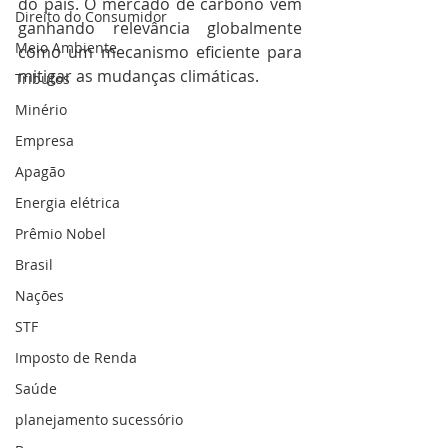
do país. O mercado de carbono vem 
Direito do Consumidor
ganhando relevância globalmente 
Meio Ambiente
como um mecanismo eficiente para 
mitigar as mudanças climáticas. 
Tributos
Minério
Empresa
Apagão
Energia elétrica
Prêmio Nobel
Brasil
Nações
STF
Imposto de Renda
Saúde
planejamento sucessório