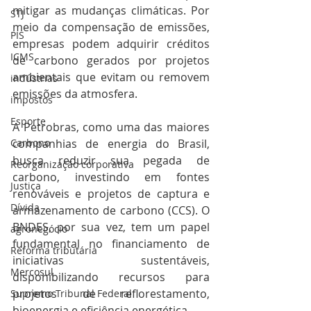
mitigar as mudanças climáticas. Por 
STJ
meio da compensação de emissões, 
PIS
empresas podem adquirir créditos 
ICMS
de carbono gerados por projetos 
ambientais que evitam ou removem 
indústrias
emissões da atmosfera.
impostos
Esporte
A Petrobras, como uma das maiores 
Carbono
companhias de energia do Brasil, 
busca reduzir sua pegada de 
Reorganização corporativa
carbono, investindo em fontes 
Justiça
renováveis e projetos de captura e 
Dívida
armazenamento de carbono (CCS). O 
BNDES, por sua vez, tem um papel 
agronegócio
fundamental no financiamento de 
Reforma tributária
iniciativas sustentáveis, 
Mercosul
disponibilizando recursos para 
projetos de reflorestamento, 
Supremo Tribunal Federal
bioenergia e eficiência energética.