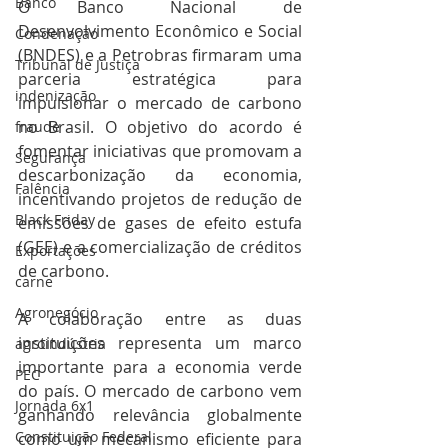
Banco
O Banco Nacional de 
Desenvolvimento Econômico e Social 
Condenação
(BNDES) e a Petrobras firmaram uma 
Tribunal de Justiça
parceria estratégica para 
indenização
impulsionar o mercado de carbono 
no Brasil. O objetivo do acordo é 
fraude
fomentar iniciativas que promovam a 
Segurança
descarbonização da economia, 
Falência
incentivando projetos de redução de 
Black Friday
emissões de gases de efeito estufa 
(GEE) e a comercialização de créditos 
Exportações
de carbono.
carne
Agronegócio
A colaboração entre as duas 
instituições representa um marco 
agroindústria
importante para a economia verde 
PEC
do país. O mercado de carbono vem 
Jornada 6x1
ganhando relevância globalmente 
Constituição Federal
como um mecanismo eficiente para 