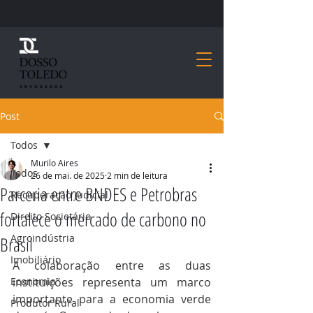
Post
Todos
Murilo Aires
Todos
26 de mai. de 2025
2 min de leitura
Parceria entre BNDES e Petrobras
Recuperação Judicial
fortalece o mercado de carbono no
Direito Societário
Agroindústria
Brasil
Imobiliário
A colaboração entre as duas 
Economia
instituições representa um marco 
importante para a economia verde 
Produtor Rural