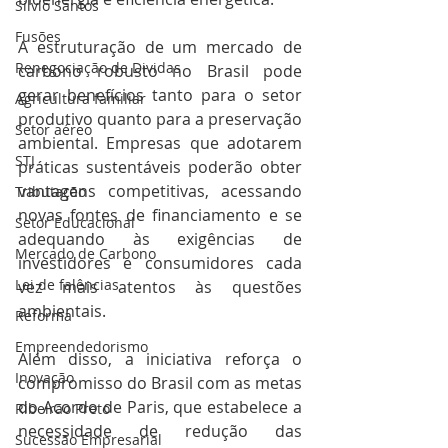
Silvio Santos
Fusões
A estruturação de um mercado de 
Renegociação de Dividas
carbono robusto no Brasil pode 
gerar benefícios tanto para o setor 
Agricultura familiar
produtivo quanto para a preservação 
Setor aéreo
ambiental. Empresas que adotarem 
STJ
práticas sustentáveis poderão obter 
vantagens competitivas, acessando 
Tributação
novas fontes de financiamento e se 
Setor Educacional
adequando às exigências de 
Mercado de Carbono
investidores e consumidores cada 
Lei de falências
vez mais atentos às questões 
ambientais.
Reforma
Empreendedorismo
Além disso, a iniciativa reforça o 
Inovação
compromisso do Brasil com as metas 
do Acordo de Paris, que estabelece a 
Ribeirão Preto
necessidade de redução das 
Sucessão Empresarial