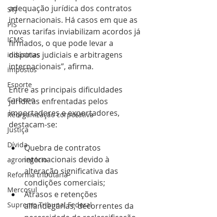
adequação jurídica dos contratos 
STJ
internacionais. Há casos em que as 
PIS
novas tarifas inviabilizam acordos já 
ICMS
firmados, o que pode levar a 
disputas judiciais e arbitragens 
indústrias
internacionais”, afirma.
impostos
Esporte
Entre as principais dificuldades 
Carbono
jurídicas enfrentadas pelos 
importadores e exportadores, 
Reorganização corporativa
destacam-se:
Justiça
Dívida
Quebra de contratos 
internacionais devido à 
agronegócio
alteração significativa das 
Reforma tributária
condições comerciais;
Mercosul
Atrasos e retenções 
Supremo Tribunal Federal
alfandegárias, decorrentes da 