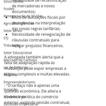
necessidade de reclassificação 
Silvio Santos
de mercadorias e novos 
Fusões
documentos;
Renegociação de Dividas
Risco de autuações fiscais por 
divergências na interpretação 
Agricultura familiar
das novas regras tarifárias;
Setor aéreo
Necessidade de renegociação de 
STJ
cláusulas contratuais para 
Tributação
mitigar prejuízos financeiros.
Setor Educacional
A advogada também alerta que a 
Mercado de Carbono
falta de adaptação rápida às 
Lei de falências
mudanças pode expor empresas a 
litígios complexos e multas elevadas.
Reforma
Empreendedorismo
- “O tarifaço não é apenas uma 
Inovação
questão econômica. Ele altera a 
dinâmica jurídica do comércio 
Ribeirão Preto
exterior, exigindo revisão contratual, 
Sucessão Empresarial