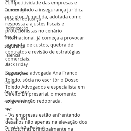
Banco
competitividade das empresas e 
aumentando a insegurança jurídica 
Condenação
no setor. A medida, adotada como 
Tribunal de Justiça
resposta a ajustes fiscais e 
indenização
protecionistas no cenário 
fraude
internacional, já começa a provocar 
aumento de custos, quebra de 
Segurança
contratos e revisão de estratégias 
Falência
comerciais.
Black Friday
Segundo a advogada Ana Franco 
Exportações
Toledo, sócia no escritório Dosso 
carne
Toledo Advogados e especialista em 
Agronegócio
Direito Empresarial, o momento 
agroindústria
exige atenção redobrada.
PEC
- “As empresas estão enfrentando 
Jornada 6x1
desafios não apenas na elevação dos 
Constituição Federal
custos, mas principalmente na 