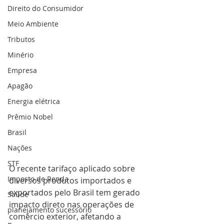
Direito do Consumidor
Meio Ambiente
Tributos
Minério
Empresa
Apagão
Energia elétrica
Prêmio Nobel
Brasil
Nações
STF
O recente tarifaço aplicado sobre 
Imposto de Renda
diversos produtos importados e 
exportados pelo Brasil tem gerado 
Saúde
impacto direto nas operações de 
planejamento sucessório
comércio exterior, afetando a 