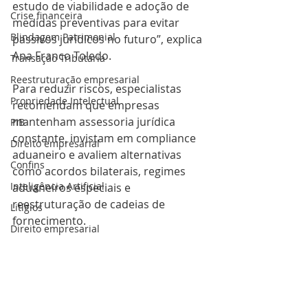
estudo de viabilidade e adoção de 
Crise financeira
medidas preventivas para evitar 
Blindagem Patrimonial
passivos jurídicos no futuro”, explica 
Ana Franco Toledo.
Transação Tributaria
Reestruturação empresarial
Para reduzir riscos, especialistas 
Propriedade Intelectual
recomendam que empresas 
mantenham assessoria jurídica 
PIB
constante, invistam em compliance 
Direito empresarial
aduaneiro e avaliem alternativas 
Confins
como acordos bilaterais, regimes 
Inteligência Artificial
aduaneiros especiais e 
reestruturação de cadeias de 
Litígios
fornecimento.
Direito empresarial
Recuperação empresarial
Mercado de crédito
empresas
DossoToledoAdvogados
exportações
Exportação
riscos júdicos
tarifaço
Comércio Exterior