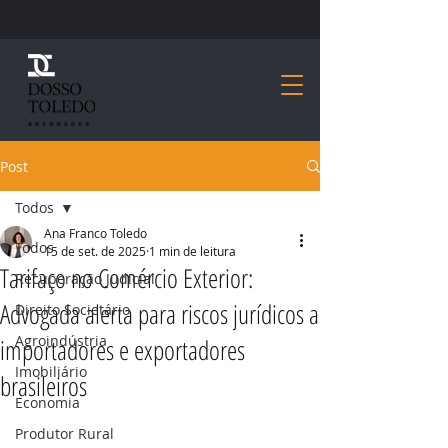
Post
Todos
Ana Franco Toledo
Todos
15 de set. de 2025
1 min de leitura
Tarifaço no Comércio Exterior:
Recuperação Judicial
Advogada alerta para riscos jurídicos a
Direito Societário
Agroindústria
importadores e exportadores
Imobiliário
brasileiros
Economia
Produtor Rural