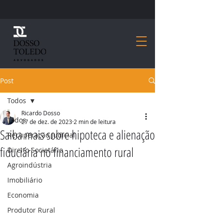
Post
Todos
Ricardo Dosso
Todos
27 de dez. de 2023
2 min de leitura
Saiba mais sobre hipoteca e alienação
Recuperação Judicial
fiduciária no financiamento rural
Direito Societário
Agroindústria
Imobiliário
Economia
Produtor Rural