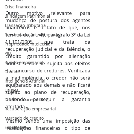
Crise financeira
Outro motivo relevante para 
Blindagem Patrimonial
mudança de postura dos agentes 
Transação Tributaria
financeiros é o fato de que, nos 
termos do art. 49, parágrafo 3º da Lei 
Reestruturação empresarial
11.101/2005, que trata da 
Propriedade Intelectual
recuperação judicial e da falência, o 
PIB
crédito garantido por alienação 
Direito empresarial
fiduciária não se sujeita aos efeitos 
do concurso de credores. Verificada 
Confins
a inadimplência, o credor não será 
Inteligência Artificial
equiparado aos demais e não ficará 
Litígios
sujeito ao plano de recuperação, 
podendo perseguir a garantia 
Direito empresarial
ofertada.
Recuperação empresarial
Mercado de crédito
Mesmo sendo uma imposição das 
Exportação
instituições financeiras o tipo de 