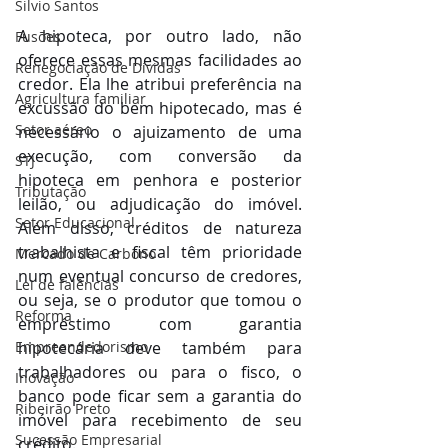
Silvio Santos
A hipoteca, por outro lado, não 
Fusões
oferece essas mesmas facilidades ao 
Renegociação de Dividas
credor. Ela lhe atribui preferência na 
Agricultura familiar
excussão do bem hipotecado, mas é 
Setor aéreo
necessário o ajuizamento de uma 
execução, com conversão da 
STJ
hipoteca em penhora e posterior 
Tributação
leilão, ou adjudicação do imóvel. 
Setor Educacional
Além disso, créditos de natureza 
trabalhista e fiscal têm prioridade 
Mercado de Carbono
num eventual concurso de credores, 
Lei de falências
ou seja, se o produtor que tomou o 
Reforma
empréstimo com garantia 
Empreendedorismo
hipotecária deve também para 
trabalhadores ou para o fisco, o 
Inovação
banco pode ficar sem a garantia do 
Ribeirão Preto
imóvel para recebimento de seu 
Sucessão Empresarial
crédito.