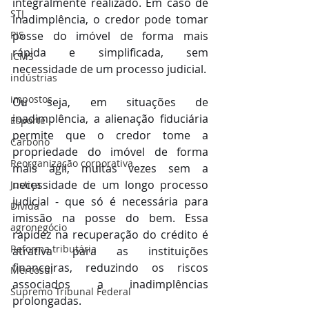
integralmente realizado. Em caso de 
STJ
inadimplência, o credor pode tomar 
PIS
posse do imóvel de forma mais 
rápida e simplificada, sem 
ICMS
necessidade de um processo judicial.
indústrias
impostos
Ou seja, em situações de 
inadimplência, a alienação fiduciária 
Esporte
permite que o credor tome a 
Carbono
propriedade do imóvel de forma 
Reorganização corporativa
mais ágil, muitas vezes sem a 
necessidade de um longo processo 
Justiça
judicial - que só é necessária para 
Dívida
imissão na posse do bem. Essa 
agronegócio
rapidez na recuperação do crédito é 
Reforma tributária
atrativa para as instituições 
financeiras, reduzindo os riscos 
Mercosul
associados a inadimplências 
Supremo Tribunal Federal
prolongadas.