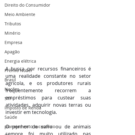
Direito do Consumidor
Meio Ambiente
Tributos
Minério
Empresa
Apagão
Energia elétrica
A busca por recursos financeiros é 
Prêmio Nobel
uma realidade constante no setor 
Brasil
agrícola, e os produtores rurais 
Nações
frequentemente recorrem a 
empréstimos para custear suas 
STF
atividades, adquirir novas terras ou 
Imposto de Renda
investir em tecnologia.
Saúde
O penhor de safra ou de animais 
planejamento sucessório
sempre foi muito utilizado nas 