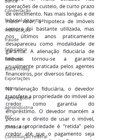
Banco
operações de custeio, de curto prazo 
Condenação
de vencimento. Nas mais longas e de 
Tribunal de Justiça
maior valor, a hipoteca de imóveis 
sempre foi bastante utilizada, mas 
indenização
nos últimos anos praticamente 
fraude
desapareceu como modalidade de 
Segurança
garantia. A alienação fiduciária de 
imóveis tornou-se a garantia 
Falência
usualmente praticada pelos agentes 
Black Friday
financeiros, por diversos fatores.
Exportações
carne
Na alienação fiduciária, o devedor 
transfere a propriedade do imóvel ao 
Agronegócio
credor como garantia do 
agroindústria
empréstimo. O devedor mantém a 
PEC
posse e o direito de usar o imóvel, 
mas a propriedade é “retida” pelo 
Jornada 6x1
credor até que o pagamento seja 
Constituição Federal