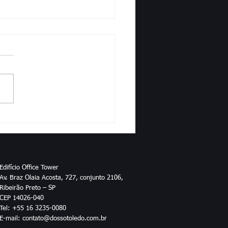
 bate recorde com 4,2 milhões de
as abertas em 2024
Edifício Office Tower
Av. Braz Olaia Acosta, 727, conjunto 2106,
Ribeirão Preto – SP
CEP 14026-040
Tel: +55 16 3235-0080
E-mail: contato@dossotoledo.com.br