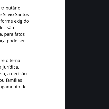
tributário 
 Silvio Santos 
forme exigido 
decisão 
, para fatos 
nça pode ser 
bre o tema 
jurídica, 
so, a decisão 
u famílias 
pagamento de 