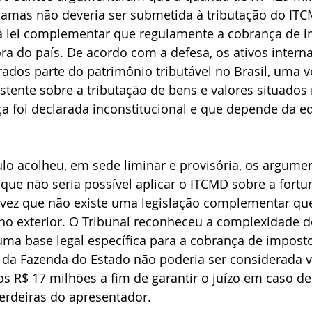
amas não deveria ser submetida à tributação do ITCM
 lei complementar que regulamente a cobrança de i
ra do país. De acordo com a defesa, os ativos intern
dos parte do patrimônio tributável no Brasil, uma v
tente sobre a tributação de bens e valores situados 
 foi declarada inconstitucional e que depende da edi
ulo acolheu, em sede liminar e provisória, os argume
 que não seria possível aplicar o ITCMD sobre a fort
ez que não existe uma legislação complementar que
no exterior. O Tribunal reconheceu a complexidade d
uma base legal específica para a cobrança de impost
a da Fazenda do Estado não poderia ser considerada v
os R$ 17 milhões a fim de garantir o juízo em caso d
rdeiras do apresentador. 