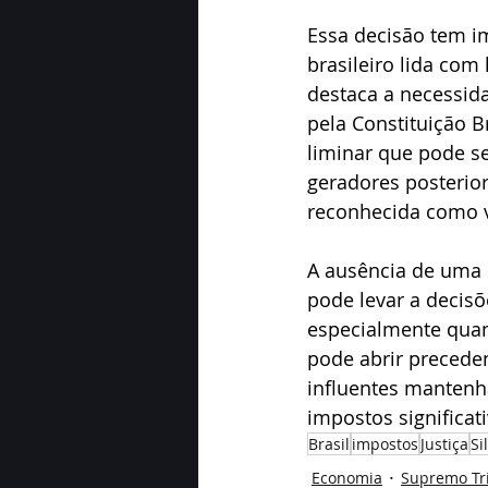
Essa decisão tem i
brasileiro lida com 
destaca a necessid
pela Constituição B
liminar que pode se
geradores posterior
reconhecida como v
A ausência de uma r
pode levar a decisõ
especialmente quand
pode abrir precede
influentes mantenh
impostos significati
Brasil
impostos
Justiça
Si
Economia
Supremo Tr