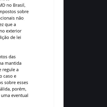
D no Brasil, 
mpostos sobre 
acionais não 
ez que a 
no exterior 
ção de lei 
ntos das 
una mantida 
 regule a 
o caso e 
os sobre esses 
álida, porém, 
e uma eventual 