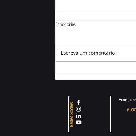
Comentários
Escreva um comentário
Fraudes no setor de combustíveis
causam prejuízo de R$ 29 milhões e
afetam economia como um todo
Acompanh
Redes Sociais
BLO