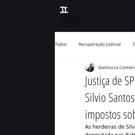
Todos
Recuperação Judicial
D
Gianlucca Contier
Direito do Consumidor
Meio
Justiça de S
Silvio Santo
Prêmio Nobel
Brasil
Na
impostos so
Banco
Condenação
Tri
As herdeiras de Si
depositada nas Bah