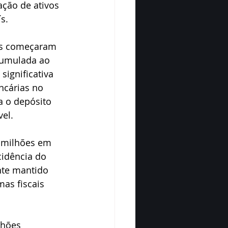
ção de ativos 
s.
ras começaram 
cumulada ao 
ignificativa 
ncárias no 
a o depósito 
vel.
 milhões em 
cidência do 
te mantido 
as fiscais 
lhões 