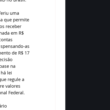
feriu uma 
ia que permite 
tos receber 
imada em R$ 
contas 
ispensando-as 
ento de R$ 17 
ecisão 
base na 
há lei 
ue regule a 
e valores 
nal Federal.
rio 