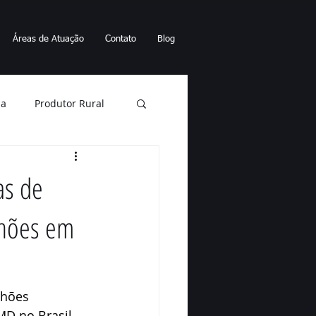
Áreas de Atuação
Contato
Blog
ia
Produtor Rural
Energia elétrica
as de
lhões em
nto sucessório
Falência
lhões 
MD no Brasil.