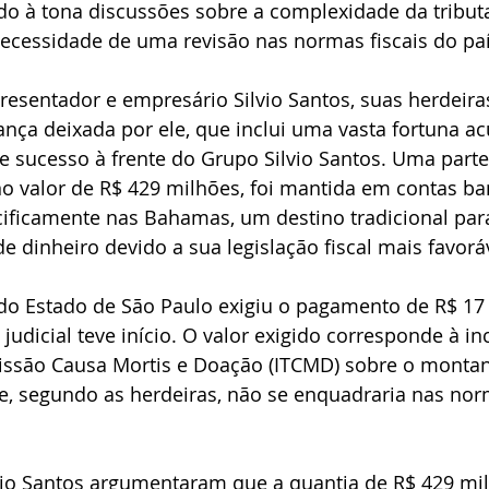
do à tona discussões sobre a complexidade da tributa
necessidade de uma revisão nas normas fiscais do paí
resentador e empresário Silvio Santos, suas herdei
ança deixada por ele, que inclui uma vasta fortuna a
 sucesso à frente do Grupo Silvio Santos. Uma parte s
o valor de R$ 429 milhões, foi mantida em contas ba
cificamente nas Bahamas, um destino tradicional par
 dinheiro devido a sua legislação fiscal mais favorá
o Estado de São Paulo exigiu o pagamento de R$ 17
judicial teve início. O valor exigido corresponde à in
ssão Causa Mortis e Doação (ITCMD) sobre o montan
ue, segundo as herdeiras, não se enquadraria nas norm
lvio Santos argumentaram que a quantia de R$ 429 mi