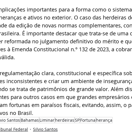
mplicações importantes para a forma como o sistema 
heranças e ativos no exterior. O caso das herdeiras de
ade da edição de novas normas complementares, con
rasileira. É importante destacar que trata-se de uma 
r reformada no julgamento definitivo do mérito e que
es à Emenda Constitucional n.º 132 de 2023, a cobra
álida. 
egulamentação clara, constitucional e específica so
es inconsistentes e criar um ambiente de insegurança 
o se trata de patrimônios de grande valor. Além dis
ntes para outros casos em que grandes empresários o
am fortunas em paraísos fiscais, evitando, assim, o 
vos no Brasil.
lvio Santos
Bahamas
Liminar
herdeiras
SP
Fortuna
herança
ibunal Federal
Silvio Santos