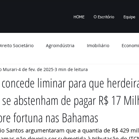
HOME
O Escritório
Equipe
ireito Societário
Agroindústria
Imobiliário
Econom
o Murari
4 de fev. de 2025
3 min de leitura
 Ambiente
Tributos
Minério
Empresa
Apagão
P concede liminar para que herdeir
s se abstenham de pagar R$ 17 Mi
ções
STF
Imposto de Renda
Saúde
planejame
bre fortuna nas Bahamas
bunal de Justiça
indenização
fraude
Segurança
lvio Santos argumentaram que a quantia de R$ 429 mi
amas não deveria ser submetida à tributação do ITC