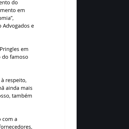
nto do 
timento em 
omia”, 
do Advogados e 
 Pringles em 
o do famoso 
à respeito, 
ã ainda mais 
osso, também 
o com a 
fornecedores, 