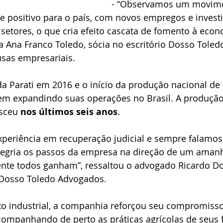
- “Observamos um movime
 positivo para o país, com novos empregos e inves
 setores, o que cria efeito cascata de fomento à econ
a Ana Franco Toledo, sócia no escritório Dosso Tole
usas empresariais.
a Parati em 2016 e o início da produção nacional de
vem expandindo suas operações no Brasil. A produçã
sceu 
nos últimos seis anos
.
periência em recuperação judicial e sempre falamos 
egria os passos da empresa na direção de um amanh
nte todos ganham”, ressaltou o advogado Ricardo D
o Dosso Toledo Advogados.
o industrial, a companhia reforçou seu compromiss
companhando de perto as práticas agrícolas de seus 