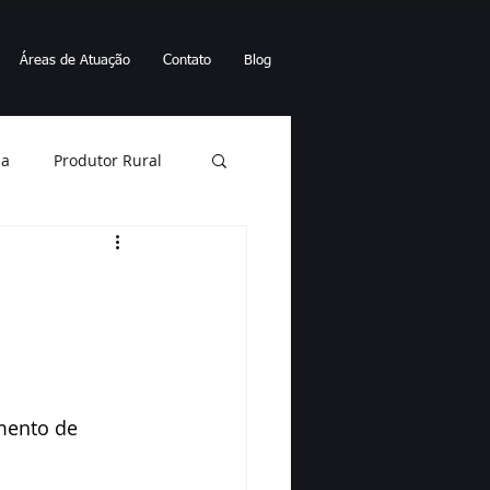
Áreas de Atuação
Contato
Blog
ia
Produtor Rural
Energia elétrica
nto sucessório
Falência
mento de 