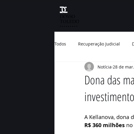
Todos
Recuperação Judicial
D
Notícia
28 de mar
Direito do Consumidor
Meio
Dona das mar
investimento
Prêmio Nobel
Brasil
Na
Banco
Condenação
Tri
A Kellanova, dona d
R$ 360 milhões
 no