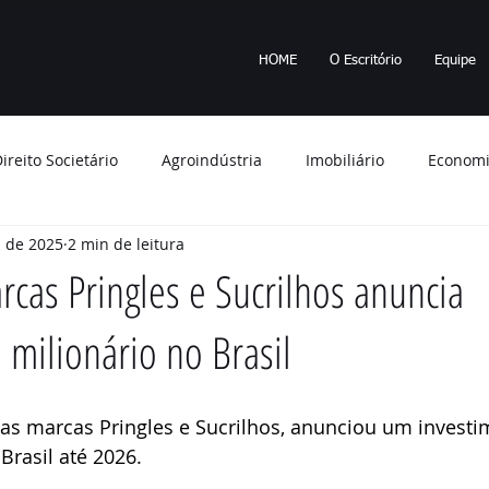
HOME
O Escritório
Equipe
ireito Societário
Agroindústria
Imobiliário
Econom
. de 2025
2 min de leitura
 Ambiente
Tributos
Minério
Empresa
Apagão
cas Pringles e Sucrilhos anuncia
 milionário no Brasil
ções
STF
Imposto de Renda
Saúde
planejame
bunal de Justiça
indenização
fraude
Segurança
as marcas Pringles e Sucrilhos, anunciou um investi
 Brasil até 2026. 