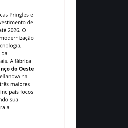
cas Pringles e 
vestimento de 
até 2026. O 
 modernização 
cnologia, 
 da 
ís. A fábrica 
nço do Oeste 
ellanova na 
três maiores 
ncipais focos 
endo sua 
ra a 