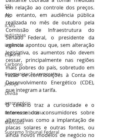
bastante cobrada a tomar medidas 
STJ
em relação ao controle dos preços. 
No entanto, em audiência pública 
PIS
realizada no mês de outubro pela 
ICMS
Comissão de Infraestrutura do 
indústrias
Senado Federal, o presidente da 
agência apontou que, sem alteração 
impostos
legislativa, os aumentos não devem 
Esporte
cessar, principalmente nas regiões 
Carbono
mais pobres do país, sobretudo em 
Reorganização corporativa
razão de contribuições à Conta de 
Desenvolvimento Energético (CDE), 
Justiça
que integram a tarifa.
Dívida
agronegócio
O cenário traz a curiosidade e o 
interesse dos consumidores sobre 
Reforma tributária
alternativas como a implantação de 
Mercosul
placas solares e outras fontes, ou 
Supremo Tribunal Federal
ainda novos modelos de negócio no 