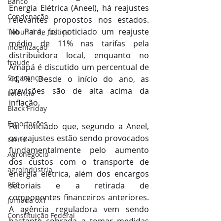
Banco
Energia Elétrica (Aneel), há reajustes 
Condenação
relevantes propostos nos estados. 
No Pará, foi noticiado um reajuste 
Tribunal de Justiça
médio de 11% nas tarifas pela 
indenização
distribuidora local, enquanto no 
fraude
Amapá é discutido um percentual de 
Segurança
44,4%. Desde o início do ano, as 
previsões são de alta acima da 
Falência
inflação.
Black Friday
Exportações
Foi noticiado que, segundo a Aneel, 
os reajustes estão sendo provocados 
carne
fundamentalmente pelo aumento 
Agronegócio
dos custos com o transporte de 
agroindústria
energia elétrica, além dos encargos 
PEC
setoriais e a retirada de 
componentes financeiros anteriores. 
Jornada 6x1
A agência reguladora vem sendo 
Constituição Federal