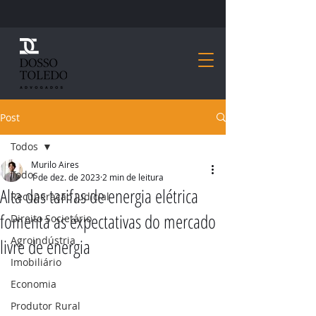
Post
Todos
Murilo Aires
Todos
1 de dez. de 2023
2 min de leitura
Alta das tarifas de energia elétrica
Recuperação Judicial
fomenta as expectativas do mercado
Direito Societário
Agroindústria
livre de energia
Imobiliário
Economia
Produtor Rural