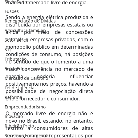
Silvio Santos
chamado mercado livre de energia.
Fusões
Sendo a energia elétrica produzida e 
Renegociação de Dividas
distribuída por empresas estatais ou 
Agricultura familiar
ainda por meio de concessões 
estatais a empresas privadas, com o 
Setor aéreo
monopólio público em determinadas 
STJ
condições de consumo, há posições 
Tributação
no sentido de que o fomento a uma 
Setor Educacional
maior concorrência no mercado de 
energia poderia influenciar 
Mercado de Carbono
positivamente nos preços, havendo a 
Lei de falências
possibilidade de negociação direta 
Reforma
entre fornecedor e consumidor.
Empreendedorismo
O mercado livre de energia não é 
Inovação
novo no Brasil, estando, no entanto, 
Ribeirão Preto
restrito a consumidores de altas 
tensões, em geral representados por 
Sucessão Empresarial