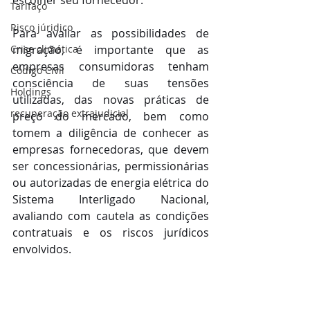
escolher seu fornecedor.
Tarifaço
Risco júridico
Para avaliar as possibilidades de 
Crise climática
migração, é importante que as 
empresas consumidoras tenham 
Código Civil
consciência de suas tensões 
Holdings
utilizadas, das novas práticas de 
recuperação extrajudicial
preço do mercado, bem como 
tomem a diligência de conhecer as 
empresas fornecedoras, que devem 
ser concessionárias, permissionárias 
ou autorizadas de energia elétrica do 
Sistema Interligado Nacional, 
avaliando com cautela as condições 
contratuais e os riscos jurídicos 
envolvidos.
Afinal, sendo a energia elétrica 
fundamental ao funcionamento de 