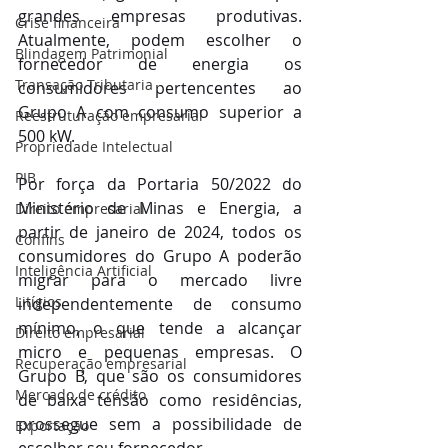
grandes empresas produtivas. 
Crise financeira
Atualmente, podem escolher o 
Blindagem Patrimonial
fornecedor de energia os 
Transação Tributaria
consumidores pertencentes ao 
Grupo A com consumo superior a 
Reestruturação empresarial
500 kW.
Propriedade Intelectual
PIB
Por força da Portaria 50/2022 do 
Ministério de Minas e Energia, a 
Direito empresarial
partir de janeiro de 2024, todos os 
Confins
consumidores do Grupo A poderão 
Inteligência Artificial
migrar para o mercado livre 
Litígios
independentemente de consumo 
mínimo, o que tende a alcançar 
Direito empresarial
micro e pequenas empresas. O 
Recuperação empresarial
Grupo B, que são os consumidores 
Mercado de crédito
de baixa tensão como residências, 
prossegue sem a possibilidade de 
Exportação