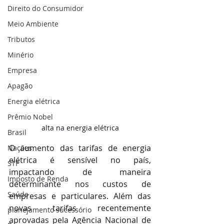
Direito do Consumidor
Meio Ambiente
Tributos
Minério
Empresa
Apagão
Energia elétrica
Prêmio Nobel
alta na energia elétrica
Brasil
O aumento das tarifas de energia 
Nações
elétrica é sensível no país, 
STF
impactando de maneira 
Imposto de Renda
determinante nos custos de 
Saúde
empresas e particulares. Além das 
novas tarifas recentemente 
planejamento sucessório
aprovadas pela Agência Nacional de 