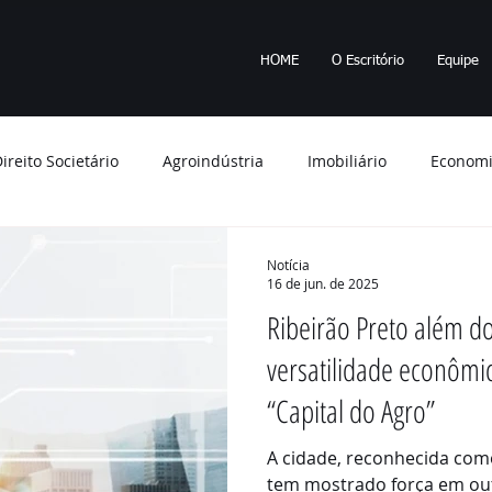
HOME
O Escritório
Equipe
ireito Societário
Agroindústria
Imobiliário
Econom
 Ambiente
Tributos
Minério
Empresa
Apagão
Notícia
16 de jun. de 2025
Ribeirão Preto além do
ções
STF
Imposto de Renda
Saúde
planejame
versatilidade econômi
“Capital do Agro”
bunal de Justiça
indenização
fraude
Segurança
A cidade, reconhecida como
tem mostrado força em out