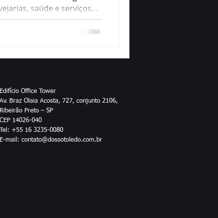
ejarias, saúde e serviços
ssa versatilidade econômica
va — mas exige preparo
licas consistentes e
Edifício Office Tower
Av. Braz Olaia Acosta, 727, conjunto 2106,
Ribeirão Preto – SP
CEP 14026-040
Tel: +55 16 3235-0080
E-mail: contato@dossotoledo.com.br