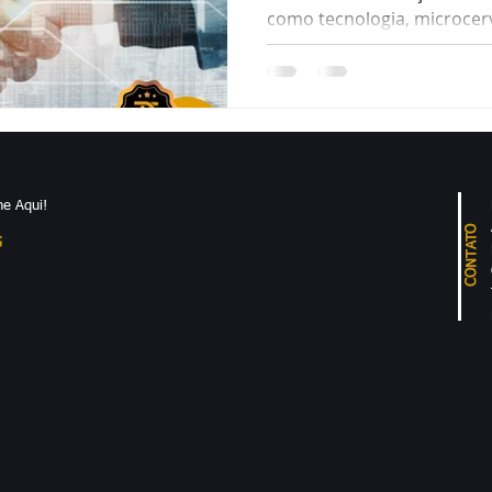
como tecnologia, microcerv
carne
jurídicos especializados. E
é uma vantagem competiti
institucional, políticas púb
segurança jurídica.
e Aqui!
CONTATO
G