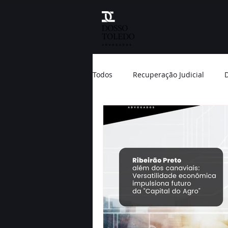
Todos
Recuperação Judicial
D
Direito do Consumidor
Meio
Prêmio Nobel
Brasil
Na
Banco
Condenação
Tri