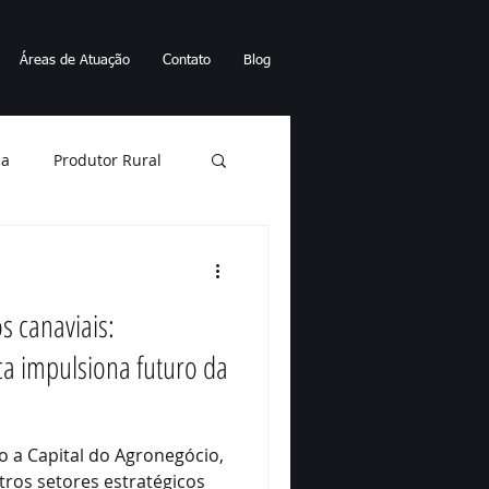
Áreas de Atuação
Contato
Blog
ia
Produtor Rural
Energia elétrica
s canaviais:
nto sucessório
ca impulsiona futuro da
Falência
 a Capital do Agronegócio,
ros setores estratégicos